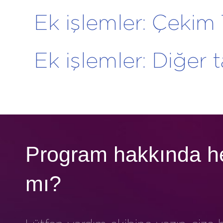
Ek işlemler: Çekim
Ek işlemler: Diğer 
Program hakkında he
mı?