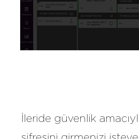
İleride güvenlik amacıy
şifresini girmenizi istey